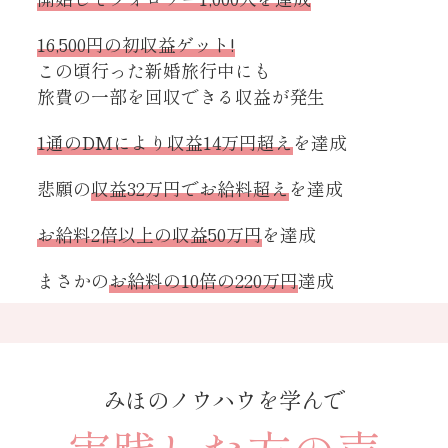
16,500円の初収益ゲット!
この頃行った新婚旅行中にも
旅費の一部を回収できる収益が発生
1通のDMにより収益14万円超え
を達成
悲願の
収益32万円でお給料超え
を達成
お給料2倍以上の収益50万円
を達成
まさかの
お給料の10倍の220万円
達成
みほのノウハウを学んで