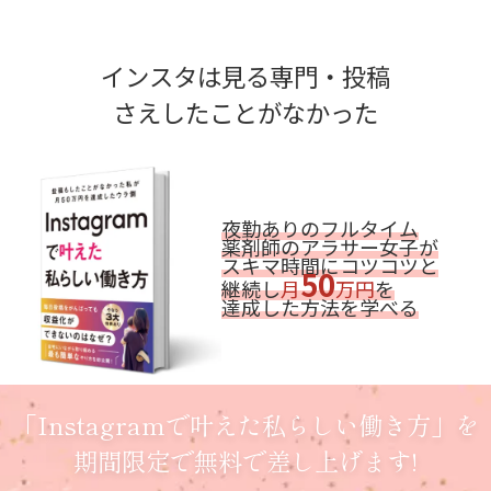
インスタは見る専門・投稿
さえしたことがなかった
夜勤ありのフルタイム
薬剤師のアラサー女子が
スキマ時間にコツコツと
50
継続し
月
万円
を
達成した方法を学べる
「Instagramで叶えた私らしい働き方」を
期間限定で無料で差し上げます!