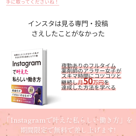
手に取ってくださいね！
インスタは見る専門・投稿
さえしたことがなかった
夜勤ありのフルタイム
薬剤師のアラサー女子が
スキマ時間にコツコツと
50
継続し
月
万円
を
達成した方法を学べる
「Instagramで叶えた私らしい働き方」を
期間限定で無料で差し上げます!