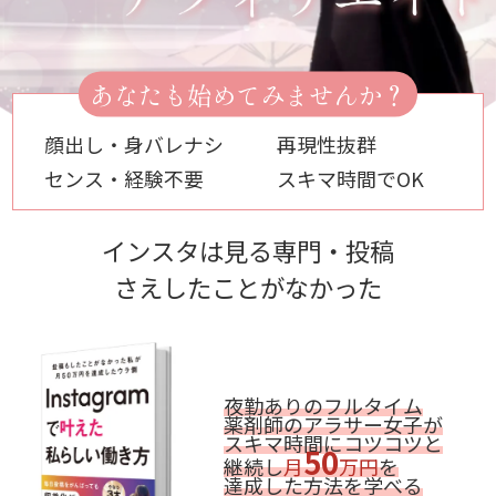
あなたも始めてみませんか？
顔出し・身バレナシ
再現性抜群
センス・経験不要
スキマ時間でOK
インスタは見る専門・投稿
さえしたことがなかった
夜勤ありのフルタイム
薬剤師のアラサー女子が
スキマ時間にコツコツと
50
継続し
月
万円
を
達成した方法を学べる