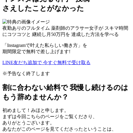
さえしたことがなかった
夜勤ありのフルタイム
薬剤師のアラサー女子が
スキマ時間
にコツコツと
継続し
月
50
万円
を
達成した方法を学べる
「Instagramで叶えた私らしい働き方」を
期間限定で無料で差し上げます!
LINE友だち追加で
今すぐ
無料
で受け取る
※予告なく終了します
割に合わない給料で
我慢し続けるのは
もう辞めませんか？
初めまして！みほと申します。
まずは今回こちらのページをご覧くださり、
ありがとうございます。
あなたがこのページを見てくださったということは、