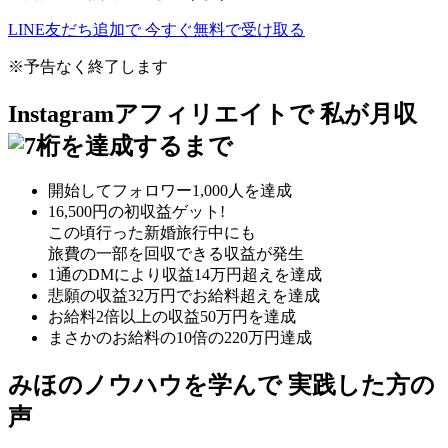
LINE友だち追加で
今すぐ
無料
で受け取る
※予告なく終了します
Instagramアフィリエイトで
私が月収
桁を達成するまで
開始してフォロワー1,000人を達成
16,500円の初収益ゲット!
この頃行った新婚旅行中にも
旅費の一部を回収できる収益が発生
1通のDMにより収益14万円超え
を達成
悲願の
収益32万円でお給料超え
を達成
お給料2倍以上の収益50万円
を達成
まさかの
お給料の10倍の220万円
達成
みほのノウハウを学んで
実践した方の
声