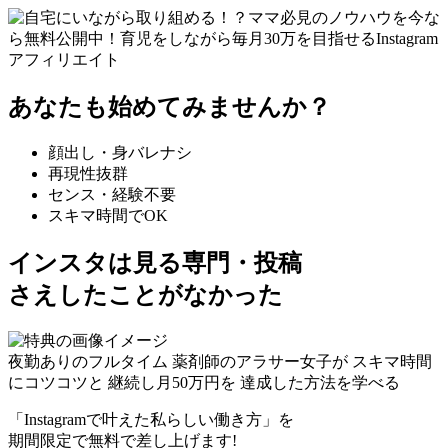
あなたも始めてみませんか？
顔出し・身バレナシ
再現性抜群
センス・経験不要
スキマ時間でOK
インスタは見る専門・投稿
さえしたことがなかった
夜勤ありのフルタイム
薬剤師のアラサー女子が
スキマ時間
にコツコツと
継続し
月
50
万円
を
達成した方法を学べる
「Instagramで叶えた私らしい働き方」を
期間限定で無料で差し上げます!