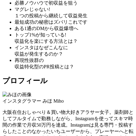
必勝ノウハウで初収益を狙う
マグレじゃない!
１つの投稿から継続して収益発生
最短成功の秘密はズバリこれです
ある1通のDMから収益爆増へ
トップ1%が知っている!
収益化を楽にする方法とは？
インスタはなぜこんなに
収益が発生するのか？
再現性抜群の
収益特化型のPR投稿とは？
プロフィール
インスタグラマー
みほ
Miho
大阪在住おしゃべり＆買い物大好きアラサー女子。薬剤師と
してフルタイムで勤務しながら、Instagramを使って
スキマ時
間の作業で月収50万円を達成。
Instagramは見る専門・投稿す
らしたことのなかったいちユーザーから、プレーヤーへと転