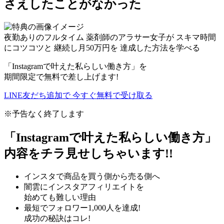
さえしたことがなかった
夜勤ありのフルタイム
薬剤師のアラサー女子が
スキマ時間
にコツコツと
継続し
月
50
万円
を
達成した方法を学べる
「Instagramで叶えた私らしい働き方」を
期間限定で無料で差し上げます!
LINE友だち追加で
今すぐ
無料
で受け取る
※予告なく終了します
「Instagramで叶えた私らしい働き方」
内容をチラ見せしちゃいます!!
インスタで商品を買う側から売る側へ
闇雲にインスタアフィリエイトを
始めても難しい理由
最短でフォロワー1,000人を達成!
成功の秘訣はコレ!