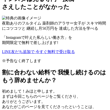
さえしたことがなかった
夜勤ありのフルタイム
薬剤師のアラサー女子が
スキマ時間
にコツコツと
継続し
月
50
万円
を
達成した方法を学べる
「Instagramで叶えた私らしい働き方」を
期間限定で無料で差し上げます!
LINE友だち追加で
今すぐ
無料
で受け取る
※予告なく終了します
割に合わない給料で
我慢し続けるのは
もう辞めませんか？
初めまして！みほと申します。
まずは今回こちらのページをご覧くださり、
ありがとうございます。
あなたがこのページを見てくださったということは、