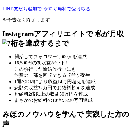
LINE友だち追加で
今すぐ
無料
で受け取る
※予告なく終了します
Instagramアフィリエイトで
私が月収
桁を達成するまで
開始してフォロワー1,000人を達成
16,500円の初収益ゲット!
この頃行った新婚旅行中にも
旅費の一部を回収できる収益が発生
1通のDMにより収益14万円超え
を達成
悲願の
収益32万円でお給料超え
を達成
お給料2倍以上の収益50万円
を達成
まさかの
お給料の10倍の220万円
達成
みほのノウハウを学んで
実践した方の
声