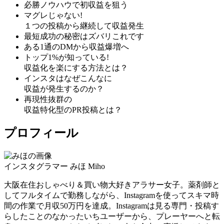
必勝ノウハウで初収益を狙う
マグレじゃない!
１つの投稿から継続して収益発生
最短成功の秘密はズバリこれです
ある1通のDMから収益爆増へ
トップ1%が知っている!
収益化を楽にする方法とは？
インスタはなぜこんなに
収益が発生するのか？
再現性抜群の
収益特化型のPR投稿とは？
プロフィール
インスタグラマー
みほ
Miho
大阪在住おしゃべり＆買い物大好きアラサー女子。薬剤師と
してフルタイムで勤務しながら、Instagramを使って
スキマ時
間の作業で月収50万円を達成。
Instagramは見る専門・投稿す
らしたことのなかったいちユーザーから、プレーヤーへと転