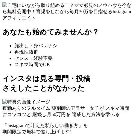
あなたも始めてみませんか？
顔出し・身バレナシ
再現性抜群
センス・経験不要
スキマ時間でOK
インスタは見る専門・投稿
さえしたことがなかった
夜勤ありのフルタイム
薬剤師のアラサー女子が
スキマ時間
にコツコツと
継続し
月
50
万円
を
達成した方法を学べる
「Instagramで叶えた私らしい働き方」を
期間限定で無料で差し上げます!