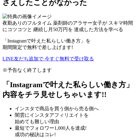
さえしたことがなかった
夜勤ありのフルタイム
薬剤師のアラサー女子が
スキマ時間
にコツコツと
継続し
月
50
万円
を
達成した方法を学べる
「Instagramで叶えた私らしい働き方」を
期間限定で無料で差し上げます!
LINE友だち追加で
今すぐ
無料
で受け取る
※予告なく終了します
「Instagramで叶えた私らしい働き方」
内容をチラ見せしちゃいます!!
インスタで商品を買う側から売る側へ
闇雲にインスタアフィリエイトを
始めても難しい理由
最短でフォロワー1,000人を達成!
成功の秘訣はコレ!